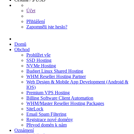
Účet
Přihlášení
Zapomněli jste heslo?
Domů
Obchod
Prohlížet vše
SSD Hosting
NVMe Hosting
Budget Linux Shared Hosting
WHM Reseller Hosting Partner
Web Design & Mobile App Development (Android &
IOS)
Premium VPS Hosting
Billing Software Client Automation
WHM/Master Reseller Hosting Packages
SiteLock
Email Spam Filtering
Registrace nové domény
Převod domén k nám
Oznámení