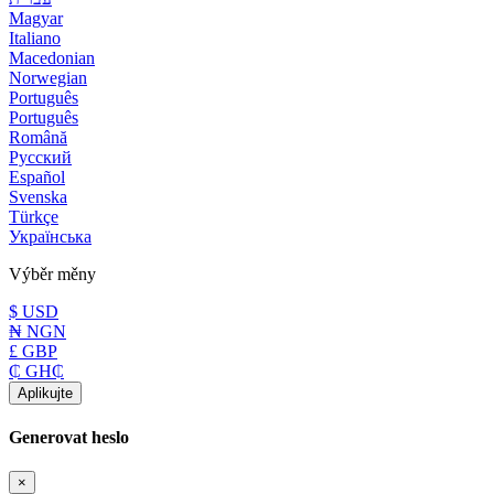
Magyar
Italiano
Macedonian
Norwegian
Português
Português
Română
Русский
Español
Svenska
Türkçe
Українська
Výběr měny
$ USD
₦ NGN
£ GBP
₵ GH₵
Aplikujte
Generovat heslo
×