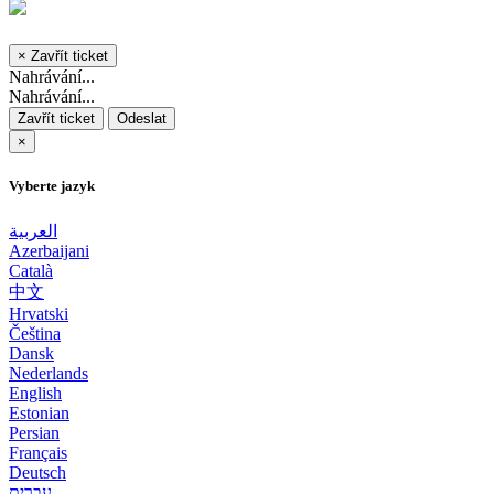
×
Zavřít ticket
Nahrávání...
Nahrávání...
Zavřít ticket
Odeslat
×
Vyberte jazyk
العربية
Azerbaijani
Català
中文
Hrvatski
Čeština
Dansk
Nederlands
English
Estonian
Persian
Français
Deutsch
עברית