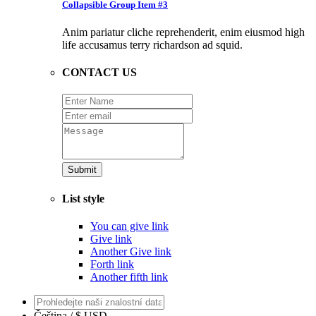
Collapsible Group Item #3
Anim pariatur cliche reprehenderit, enim eiusmod high
life accusamus terry richardson ad squid.
CONTACT US
Submit
List style
You can give link
Give link
Another Give link
Forth link
Another fifth link
Čeština / $ USD