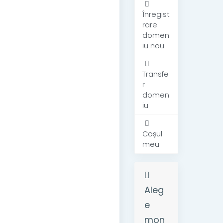
Înregist
rare
domen
iu nou
Transfe
r
domen
iu
Coșul
meu
Aleg
e
mon