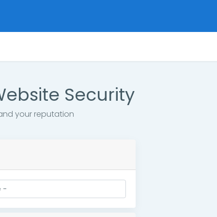
i
Website Security
and your reputation