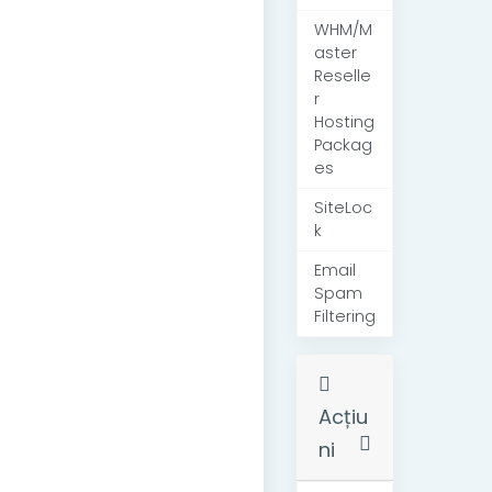
WHM/M
aster
Reselle
r
Hosting
Packag
es
SiteLoc
k
Email
Spam
Filtering
Acțiu
ni