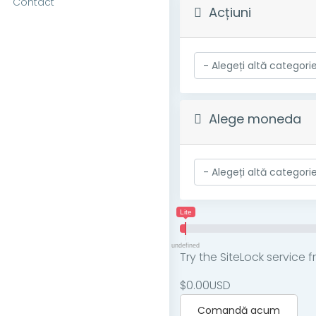
Contact
Acțiuni
Alege moneda
Lite
undefined
Try the SiteLock service 
$0.00USD
Comandă acum